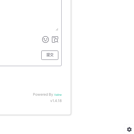
提交
Powered By
Valine
v1.4.18