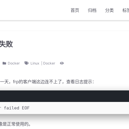
首页
归档
分类
标
动失败
Docker
Linux
|
Docker
突然某一天，frp的客户端这边连不上了，查看日志提示：
r failed EOF
好像是正常使用的。