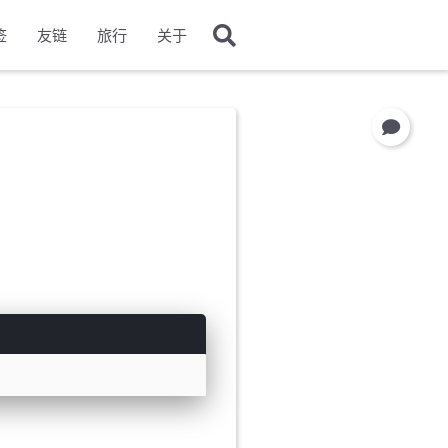
签
友链
旅行
关于